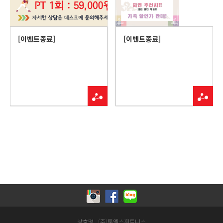
[이벤트종료]
[이벤트종료]
상호명 . (주)투엑스휘트니스