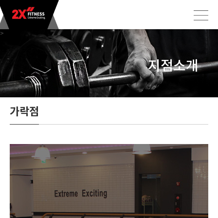
>
지점소개
가락점