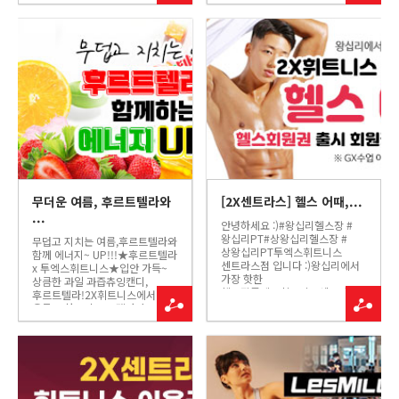
PILATES 기구들과50여개의
피지크 왕자 케이 시니어
유산소 머신!능력있는
트레이너 의 NPCA 피지크
선생님들의 지원을 기다리고
노비스 3위 WNGP 피지크
있겠습니다!많은 관심
노비스 3위 WNGP 피지크 오픈
부탁드립니다.
3위 대회 입상 소식을 들고
왔습니당 :) NPCA수원 WN...
무더운 여름, 후르트텔라와
[2X센트라스] 헬스 어때,...
...
안녕하세요 :)#왕십리헬스장 #
왕십리PT#상왕십리헬스장 #
무덥고 지치는 여름,후르트텔라와
상왕십리PT투엑스휘트니스
함께 에너지~ UP!!!★후르트텔라
센트라스점 입니다 :)왕십리에서
x 투엑스휘트니스★입안 가득~
가장 핫한
상큼한 과일 과즙츄잉캔디,
헬스장투엑스휘트니스센트라스
후르트텔라!2X휘트니스에서
점 에서새로운 회원권 을 출시
운동도 하고,후르트텔라와
했습니다!헬스 회원권 출시 기념
함께에너지도 UP! UP!!! *
이벤트 소개합니다!​헬스 회원권
후르트텔라 제품은 각 지점에서
출시월 6만원​※ GX 이용불가 /
만나실 수 있습니다!
30명 한정헬스와 PT만
이용하시는회원님들 위한헬스
회원권! ...