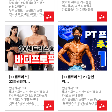
맞이해 새로운 기구들을
왕십리PT#상왕십리헬스장 #
입고하고, 공간 리뉴얼을
상왕십리PT #
완료했습니다!회원분들의
투엑스휘트니스센트라스점
불편함을 덜고,더 활기차고
입니다.이번 4월 20일 ~ 24일
즐겁게 운동을 즐기실 수 있도록
5일간 진행된지점 확장공사
확~ 바뀌었는데요!한번
안내드립니다.먼저
보실까요? 더 넓어진
휴관으로회원님들의
공간과최신식 기구 30종이
운동루틴을지켜드리지 못한
회원님을 기다리고 있습니다!
점죄송합니다 ㅠㅠ하지만 이번
최신 기구의 사용법을 익히면서내
확장으로회원님들의
몸에 맞는 기구로 최적의 운...
운동환경을아주 대 ! 대 !
적으로개선시켜 드릴 수 있을
것이라확신합니다!​변...
[2X센트라스]
[2X센트라스] PT할인
2X회원만의...
이...
안녕하세요! #
안녕하세요!#
투엑스휘트니스센트라스점 입니
투엑스휘트니스센트라스점 입니
다! 투엑스휘트니스 센트라스점​
다!오늘 안내드릴
의 회원님이라면 누구나
소식은센트라스점의 New Face!!
센트라스점과 제휴된
​ 뉴페이스의 등장은곧 무엇을
'제휴업체'에서 다양한 혜택을
의미한다?? ​새로운 프로모션​
받으실 수 있는데요! 오늘은
의시작을 의미한다~케이