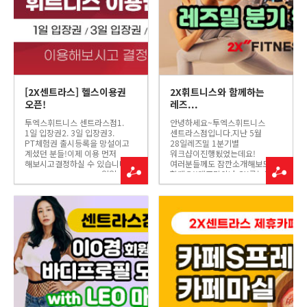
[2X센트라스] 헬스이용권
2X휘트니스와 함께하는
오픈!
레즈...
투엑스휘트니스 센트라스점1.
안녕하세요~투엑스휘트니스
1일 입장권2. 3일 입장권3.
센트라스​점입니다.지난 5월
PT체험권 출시등록을 망설이고
28일레즈밀 1분기별
계셨던 분들!이제 이용 먼저
워크샵이진행됬었는데요!
해보시고결정하실 수 있습니다!--
여러분들께도 잠깐소개해보도록
----------------------------일일
할게요!!레즈밀이나 GX를눈여겨
입장권 (1회 이용권)
보고 계셨다면 집중!!뜨거웠던
센트라스점의 다양한
토요일레즈밀 워크샵
시설과GX프로그램 모두 이용이
현장속으로!!-------------------------
가능합니다!!헬스 / 온탕 / 사우나
-------------------1교시.
/ GX※ 1회 이용권 이용 시운...
바디밸런스1교시는정적인
분위기의 수업인바디...