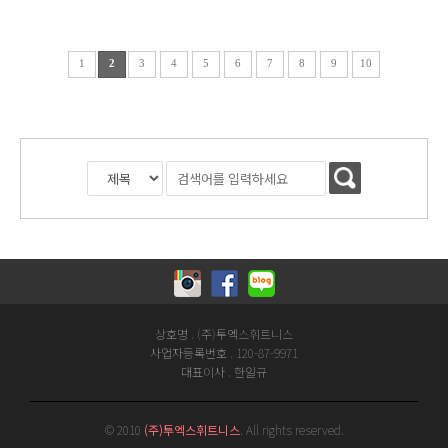
2X의 여러 제휴업체 중 #Studio
트레이너소개와PT프로모션
Q '바디프로필 스튜디오 큐' 를
안내해드리겠습니다!!
소개해 드리겠습니다 :)
케이트레이너는체육 전공 엘리트
맨즈헬스의 공식 촬영 업체인&...
출신으로국가
1
2
3
4
5
6
7
8
9
10
자격증인'스포츠지도사' 자격​
을무려 3개나...
상호명 . (주)투엑스휘트니스
사업자등록번호 . 120-87-9971
대표이사 . 한일규
© 2010
(주)투엑스휘트니스
. All rights reserved.