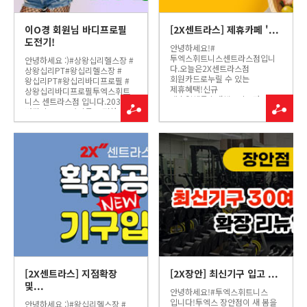
이O경 회원님 바디프로필
[2X센트라스] 제휴카페 '...
도전기!
안녕하세요!#
투엑스휘트니스센트라스점입니
안녕하세요 :)#상왕십리헬스장 #
다.오늘은2X센트라스점
상왕십리PT#왕십리헬스장 #
회원카드로누릴 수 있는
왕십리PT#왕십리바디프로필 #
제휴혜택!신규
상왕십리바디프로필투엑스휘트
제휴업체를소개해드리고자
니스 센트라스점 입니다.2030의
합니다!!카페S프레소 카페
버킷리스트로많이들 도전하시는
마실혜택에 대해 소개해
바디프로필!너무 도전하고
드리겠습니다 :)---------------------
싶지만막상 두렵고 힘든
-----------------------------
바디프로필!오늘은 첫
카페S프레소 (Salad Cafe)
바디프로필에 도전하신
지하1층 B113호 (굿모닝마트 앞)
#2X휘트니스센트라스점40대
[제휴...
주부 이O경 회원님을소개해
드리겠습니다!▶ 바디프로필 사...
[2X센트라스] 지점확장
[2X장안] 최신기구 입고 ...
및...
안녕하세요!#투엑스휘트니스
입니다!투엑스 장안점이 새 봄을
안녕하세요 :)#왕십리헬스장 #