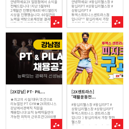
안녕하세요2X 일원점에서 소식을
안녕하세요! #왕십리헬스장 #
전해드립니다 !지난 5월부터
왕십리PT #상왕십리헬스장 #
2개월간 진행된제4회 바디챌린지
상왕십리PT #
시상을 진행했습니다. 60일간의
투엑스휘트니스센트라스점
노력을 바탕으로체성분 결과의
입니다^^ 왕십리에서 가장
변화치를 비교하고체지방률,
유명한 헬스장 투엑스휘트니스
근육량률을 합산하여 순위를
센트라스점의 "네츄럴빌더" 토르
선발하였습니다!그럼 5위에서
트레이너 NPCA 용인 피지크,
1위까지영광의 회원님들을
바디빌딩 종목 출전 토르
만나보겠습니다!--------------------
트레이너 그동안 시합준비로
-----------------------...
최선을 다한 토르 트레이너
멋집니다~~~^^ 그 노력에
박수를...
[2X강남] PT· PIL...
[2X센트라스]
'재활운동전...
★최고의 시설/대우/조건으로
리뉴얼된 PT GYM★2X휘트니스
#왕십리헬스장 #왕십리PT #
강남에서경력직 직원을
상왕십리헬스장 #상왕십리PT
채용합니다!오직 능력자들만이
투엑스휘트니스 센트라스점
가능한 최적의 근무조건!2000평
입니다 :) 왕십리에서 가장 핫한
규모의 강남 최고의
헬스장
시설에100여가지의 PT &
투엑스휘트니스센트라스점의