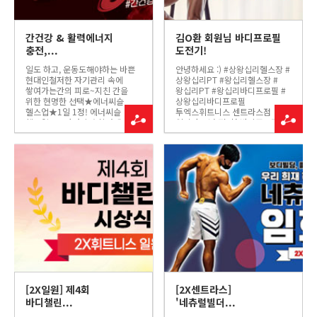
간건강 & 활력에너지
김O환 회원님 바디프로필
충전,...
도전기!
일도 하고, 운동도해야하는 바쁜
안녕하세요 :) #상왕십리헬스장 #
현대인철저한 자기관리 속에
상왕십리PT #왕십리헬스장 #
쌓여가는간의 피로~지친 간을
왕십리PT #왕십리바디프로필 #
위한 현명한 선택★에너씨슬
상왕십리바디프로필
헬스업★1일 1정! 에너씨슬
투엑스휘트니스 센트라스점
헬스업으로간건강과 활력에너지
입니다. 1년 전, 첫 바디프로필
충전,스트레스로 인한 피로개선을
도전에 이어 두 번째
한 번에!★ 투엑스휘트니스
바디프로필에 도전하신
회원분들께만 드리는 특가이벤트
#2X휘트니스센트라스점 40대
★- 기한 : 2022년 10월
김O환 회원님을 소개해
30일까지- 에너씨슬 헬쓰업
드리겠습니다! ----------------------
(신제품) 2개 묶...
--------------- ...
[2X일원] 제4회
[2X센트라스]
바디챌린...
'네츄럴빌더...