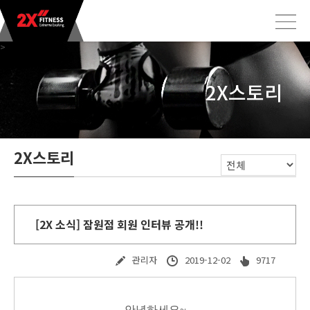
>
2X스토리
2X스토리
[2X 소식] 잠원점 회원 인터뷰 공개!!
관리자
2019-12-02
9717
안녕하세요~