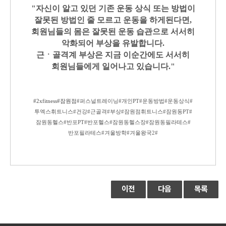
"자신이 알고 있던 기존 운동 상식 또는 방법이
잘못된 방법인 줄 모르고 운동을 하게된다면,
회원님들의 몸은 잘못된 운동 습관으로 서서히
악화되어 부상을 유발합니다.
근
ㆍ골격계 부상은 지금 이순간에도 서서히
회원님들에게 일어나고 있습니다."
#2xfitness#
잠원점
#퍼스널트레이닝#개인PT#운동방법#운동상식#
투엑스휘트니스#건강#근골격#부상#잠원점휘트니스#잠원동
PT#
잠원동헬스#반포PT#반포헬스#잠원동헬스장#잠원동필라테스#
반포필라테스#겨울방학#겨울왕국2#
이전
다음
목록